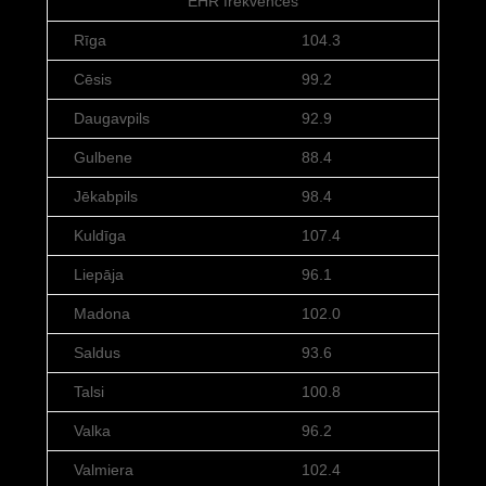
EHR frekvences
Rīga
104.3
Cēsis
99.2
Daugavpils
92.9
Gulbene
88.4
Jēkabpils
98.4
Kuldīga
107.4
Liepāja
96.1
Madona
102.0
Saldus
93.6
Talsi
100.8
Valka
96.2
Valmiera
102.4