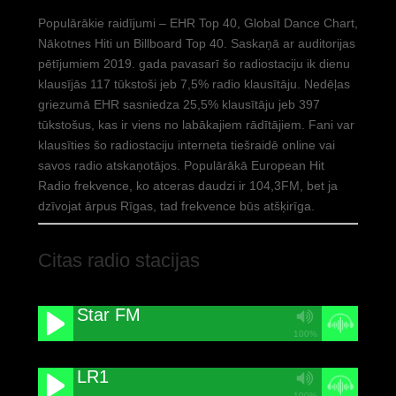
Populārākie raidījumi – EHR Top 40, Global Dance Chart,
Nākotnes Hiti un Billboard Top 40. Saskaņā ar auditorijas
pētījumiem 2019. gada pavasarī šo radiostaciju ik dienu
klausījās 117 tūkstoši jeb 7,5% radio klausītāju. Nedēļas
griezumā EHR sasniedza 25,5% klausītāju jeb 397
tūkstošus, kas ir viens no labākajiem rādītājiem. Fani var
klausīties šo radiostaciju interneta tiešraidē online vai
savos radio atskaņotājos. Populārākā European Hit
Radio frekvence, ko atceras daudzi ir 104,3FM, bet ja
dzīvojat ārpus Rīgas, tad frekvence būs atšķirīga.
Citas radio stacijas
Star FM
100%
LR1
100%