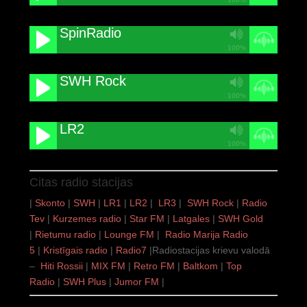
SpinRadio
100%
SWH Rock
100%
LR2
100%
Citas radio stacijas
|
Skonto
|
SWH
|
LR1
|
LR2
|
LR3
|
SWH Rock
|
Radio
Tev
|
Kurzemes radio
|
Star FM
|
Latgale
s
|
SWH Gold
|
Rietumu radio
|
Lounge FM
|
Radio Marija
Radio
5
|
Kristīgais radio
|
Radio7
|Radiostacijas krievu valodā
–
Hiti Rossii
|
MIX FM
|
Retro FM
|
Baltkom
|
Top
Radio
|
SWH Plus
|
Jumor FM
|