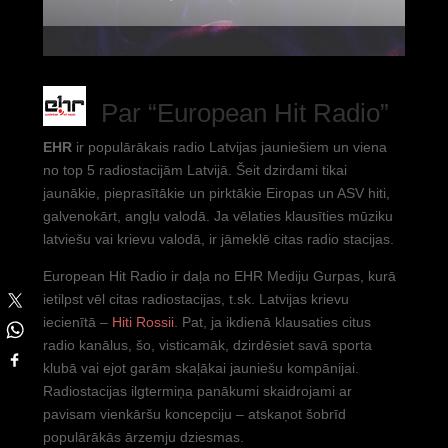
Par “European Hit Radio”
EHR
ir populārākais radio Latvijas jauniešiem un viena
no top 5 radiostacijām Latvijā. Šeit dzirdami tikai
jaunākie, pieprasītākie un pirktākie Eiropas un ASV hiti,
galvenokārt, angļu valodā. Ja vēlaties klausīties mūziku
latviešu vai krievu valodā, ir jāmeklē citas radio stacijas.
European Hit Radio ir daļa no EHR Mediju Gurpas, kurā
ietilpst vēl citas radiostacijas, t.sk. Latvijas krievu
iecienītā –
Hiti Rossii
. Pat, ja ikdienā klausaties citus
radio kanālus, šo, visticamāk, dzirdēsiet savā sporta
klubā vai ejot garām skaļākai jauniešu kompānijai.
Radiostacijas ilgtermiņa panākumi skaidrojami ar
pavisam vienkāršu koncepciju – atskaņot šobrīd
populārākās ārzemju dziesmas.