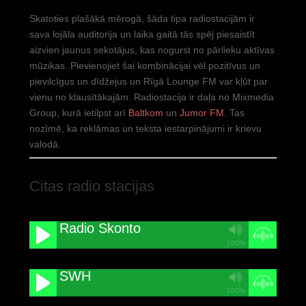
Skatoties plašākā mērogā, šāda tipa radiostacijām ir
sava lojāla auditorija un laika gaitā tās spēj piesaistīt
aizvien jaunus sekotājus, kas nogurst no pārlieku aktīvas
mūzikas. Pievienojiet šai kombinācijai vēl pozitīvus un
pievilcīgus un dīdžejus un Rīgā Lounge FM var kļūt par
vienu no klausītākajām. Radiostacija ir daļa no Mixmedia
Group, kurā ietilpst arī
Baltkom
un
Jumor FM
. Tas
nozīmē, ka reklāmas un teksta iestarpinājumi ir krievu
valodā.
Citas radio stacijas
Radio Skonto
100%
SWH
100%