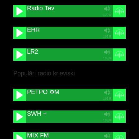
Radio Tev
100%
EHR
100%
LR2
100%
Populāri radio krieviski
РЕТРО ФМ
100%
SWH +
100%
MIX FM