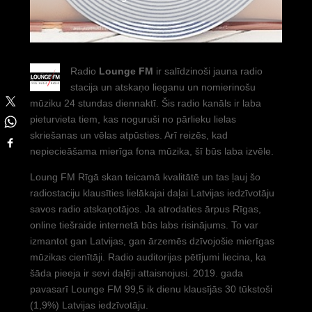
Radio
Lounge FM
ir salīdzinoši jauna radio
stacija un atskaņo lieganu un nomierinošu
mūziku 24 stundas diennaktī. Šis radio kanāls ir laba
pieturvieta tiem, kas noguruši no pārlieku lielas
skriešanas un vēlas atpūsties. Arī reizēs, kad
nepiecieāšama mierīga fona mūzika, šī būs laba izvēle.
Loung FM Rīgā skan teicamā kvalitātē un tas ļauj šo
radiostaciju klausīties lielākajai daļai Latvijas iedzīvotāju
savos radio atskaņotājos. Ja atrodaties ārpus Rīgas,
online tiešraide internetā būs labs risinājums. To var
izmantot gan Latvijas, gan ārzemēs dzīvojošie mierīgas
mūzikas cienītāji. Radio auditorijas pētījumi liecina, ka
šāda pieeja ir sevi daļēji attaisnojusi. 2019. gada
pavasarī Lounge FM 99,5 ik dienu klausījās 30 tūkstoši
(1,9%) Latvijas iedzīvotāju.