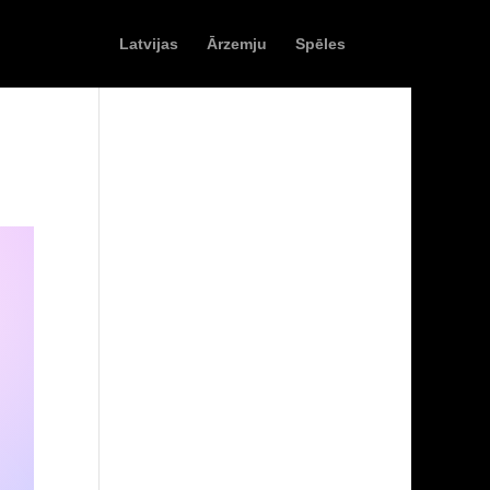
Latvijas
Ārzemju
Spēles