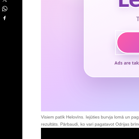
Visiem patīk Helovīns. Iejūties burvja lomā un pa
rezultāts. Pārbaudi, ko vari pagatavot Odrijas brī