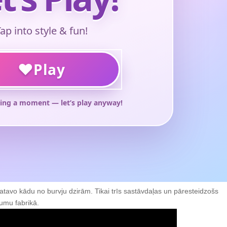
gatavo kādu no burvju dzirām. Tikai trīs sastāvdaļas un pāresteidzošs
numu fabrikā.