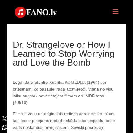
Dr. Strangelove or How I
Learned to Stop Worrying
and Love the Bomb
Leģendāra Stenlija Kubrika KOMĒDIJA (1964) par
briesmām, ko pasaulei rada atomieroči. Viena no visu
laiku augstāk novērtētajām filmām arī IMDB topā.
(9.5/10)
.
Filma ir veca un oriģinālais treileris agrāk netika taisīts,
tas, kas ir pieejams nedod nekādu labo iespaidu, bet ir
vērts noskatīties pilnīgi visiem. Sevišķi pašreizējo